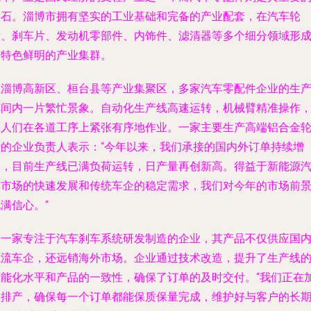
基石。淄博市拥有坚实的工业基础和完备的产业配套，在汽车轮
毂、刹车片、发动机零部件、内饰件、滤清器等多个细分领域形
了特色鲜明的产业集群。
在淄博高新区、桓台县等产业集聚区，多家汽车零配件企业的生
车间内一片繁忙景象。自动化生产线高速运转，机械臂精准操作
工人们在各道工序上紧张有序地作业。一家主要生产高端铝合金
毂的企业负责人表示：“今年以来，我们承接的国内外订单持续增
长，目前生产线已满负荷运转，日产量再创新高。得益于新能源
车市场的快速发展和传统车企的稳定需求，我们对今年的市场前
满信心。”
另一家专注于汽车刹车系统研发制造的企业，其产品不仅供应国
主流车企，还远销海外市场。企业通过技术改造，提升了生产线
智能化水平和产品的一致性，确保了订单的及时交付。“我们正在
紧排产，确保每一个订单都能保质保量完成，维护好与客户的长