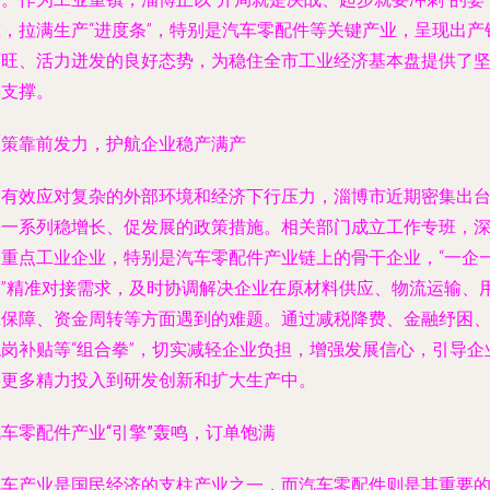
态，拉满生产“进度条”，特别是汽车零配件等关键产业，呈现出产
两旺、活力迸发的良好态势，为稳住全市工业经济基本盘提供了
实支撑。
政策靠前发力，护航企业稳产满产
为有效应对复杂的外部环境和经济下行压力，淄博市近期密集出
了一系列稳增长、促发展的政策措施。相关部门成立工作专班，
入重点工业企业，特别是汽车零配件产业链上的骨干企业，“一企
策”精准对接需求，及时协调解决企业在原材料供应、物流运输、
工保障、资金周转等方面遇到的难题。通过减税降费、金融纾困
稳岗补贴等“组合拳”，切实减轻企业负担，增强发展信心，引导企
将更多精力投入到研发创新和扩大生产中。
车零配件产业“引擎”轰鸣，订单饱满
汽车产业是国民经济的支柱产业之一，而汽车零配件则是其重要